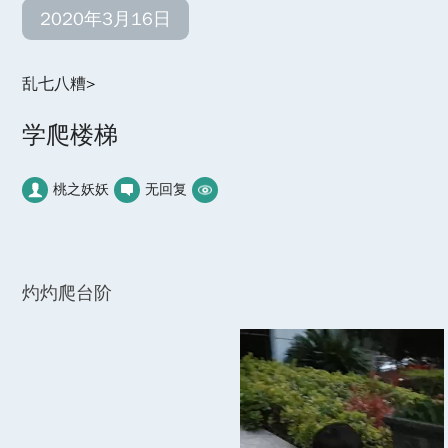
2020年3月16日
乱七八糟
>
学爬楼梯
桃之妖妖
无回复
灼灼爬台阶