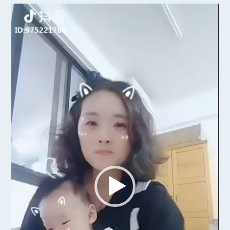
视
频
播
放
器